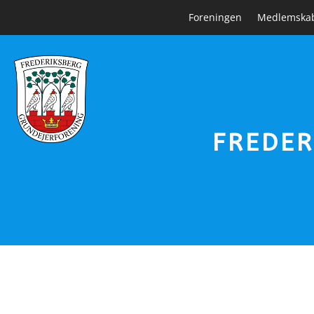
Foreningen
Medlemska
FREDER